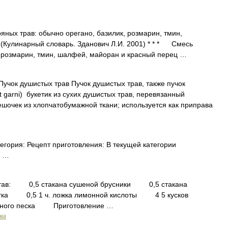
х трав: обычно орегано, базилик, розмарин, тмин,
Кулинарный словарь. Зданович Л.И. 2001) * * * Смесь
, розмарин, тмин, шалфей, майоран и красный перец …
учок душистых трав Пучок душистых трав, также пучок
t garni) букетик из сухих душистых трав, перевязанный
ешочек из хлопчатобумажной ткани; используется как приправа
егория: Рецепт приготовления: В текущей категории
 | …
 0,5 стакана сушеной брусники 0,5 стакана
тка 0,5 1 ч. ложка лимонной кислоты 4 5 кусков
харного песка Приготовление …
ва