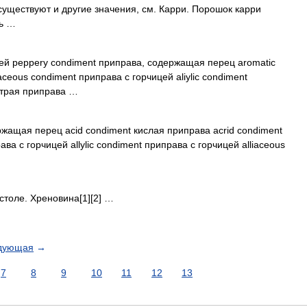
уществуют и другие значения, см. Карри. Порошок карри
сь …
ей peppery condiment приправа, содержащая перец aromatic
ceous condiment приправа с горчицей aliylic condiment
острая приправа …
жащая перец acid condiment кислая приправа acrid condiment
ава с горчицей allylic condiment приправа с горчицей alliaceous
толе. Хреновина[1][2] …
дующая
→
7
8
9
10
11
12
13