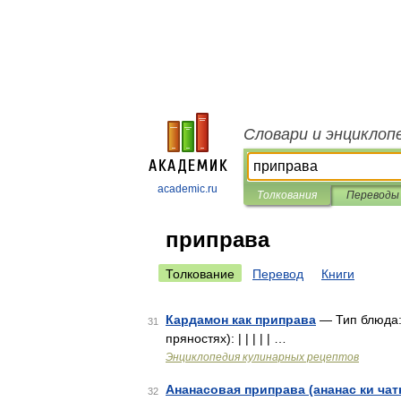
Словари и энциклоп
academic.ru
Толкования
Переводы
приправа
Толкование
Перевод
Книги
Кардамон как приправа
— Тип блюда: 
31
пряностях): | | | | | …
Энциклопедия кулинарных рецептов
Ананасовая приправа (ананас ки чат
32