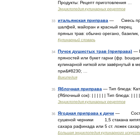
Продукты: Рецепт приготовления …
Энциклопедия кулинарных рецептов
итальянская приправа
— Смесь пряны
33
шалфей, майоран и красный перец. (
пряных трав: обычно орегано, базилик
Кулинарный словарь
Пучок душистых трав (приправа)
— П
34
пряностей или букет гарни (фр. bouque
кулинарной ниткой или завёрнутый в м
при&#8230; …
Википедия
Яблочная приправа
— Тип блюда: Кат
35
(Яблочный сок): | | | | | | Тип блюда: | | |
Энциклопедия кулинарных рецептов
Ягодная приправа к дичи
— Состав:
36
сушеной черники 1,5 стакана кипя
сахара рафинада или 5 ст. ложек са
Большая энциклопедия кулинарного искусст