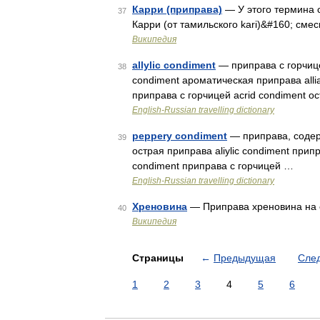
Карри (приправа)
— У этого термина с
37
Карри (от тамильского kari)&#160; сме
Википедия
allylic condiment
— приправа с горчиц
38
condiment ароматическая приправа allia
приправа с горчицей acrid condiment 
English-Russian travelling dictionary
peppery condiment
— приправа, содер
39
острая приправа aliylic condiment припр
condiment приправа с горчицей …
English-Russian travelling dictionary
Хреновина
— Приправа хреновина на с
40
Википедия
Страницы
←
Предыдущая
Сле
1
2
3
4
5
6